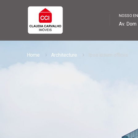
NOSSO E
Av. Dom 
Home
Architecture
Ipsa ipsum officiis