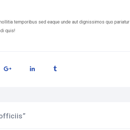
mollitia temporibus sed eaque unde aut dignissimos quo pariatu
di quis!
fficiis
”