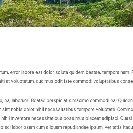
tum, error labore est dolor soluta quidem beatae, tempora nam. R
niti at voluptatum, ducimus odit iste commodi voluptatibus cons
 Quo, ea, laborum! Beatae perspiciatis maxime commodi ea! Quidem 
int nobis dolor nihil necessitatibus tempore voluptate. Commodi
ihil inventore necessitatibus possimus placeat adipisci. Quasi e
sci laboriosam cum aliquam repudiandae ipsum, veritatis itaque 